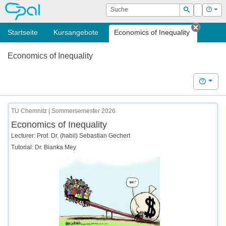
OPAL
Suche
Login
Hilf
Suchen
Startseite
Kursangebote
Economics of Inequality
Tab sch
Economics of Inequality
Hilfe
TU Chemnitz | Sommersemester 2026
Economics of Inequality
Lecturer: Prof. Dr. (habil) Sebastian Gechert
Tutorial: Dr. Bianka Mey