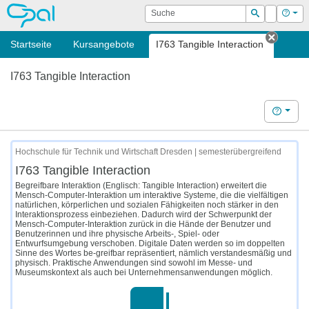
OPAL
Suche
Login
Hilf
Suchen
Startseite
Kursangebote
I763 Tangible Interaction
Tab sc
I763 Tangible Interaction
Hilfe
Hochschule für Technik und Wirtschaft Dresden | semesterübergreifend
I763 Tangible Interaction
Begreifbare Interaktion (Englisch: Tangible Interaction) erweitert die
Mensch-Computer-Interaktion um interaktive Systeme, die die vielfältigen
natürlichen, körperlichen und sozialen Fähigkeiten noch stärker in den
Interaktionsprozess einbeziehen. Dadurch wird der Schwerpunkt der
Mensch-Computer-Interaktion zurück in die Hände der Benutzer und
Benutzerinnen und ihre physische Arbeits-, Spiel- oder
Entwurfsumgebung verschoben. Digitale Daten werden so im doppelten
Sinne des Wortes be-greifbar repräsentiert, nämlich verstandesmäßig und
physisch. Praktische Anwendungen sind sowohl im Messe- und
Museumskontext als auch bei Unternehmensanwendungen möglich.