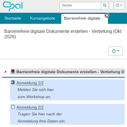
OPAL
Suche
Login
Hilf
Suchen
Startseite
Kursangebote
Barrierefreie digitale...
Tab schl
Barrierefreie digitale Dokumente erstellen - Vertiefung (Okt
2026)
Hilfe
Barrierefreie digitale Dokumente erstellen - Vertiefung O
Anmeldung 1/2
Anmeldung 2/2