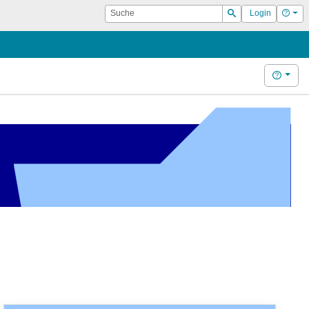
Suche
Hilf
Login
Suchen
Hilfe