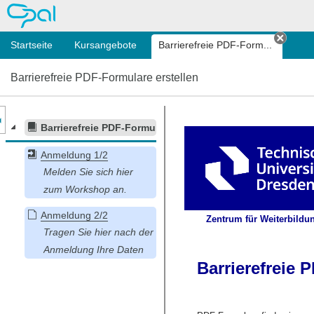
OPAL
Startseite
Kursangebote
Barrierefreie PDF-Form...
Tab s
Barrierefreie PDF-Formulare erstellen
nzeige des Kursmenüs
Barrierefreie PDF-Formulare erstellen
Anmeldung 1/2
Anmeldung 2/2