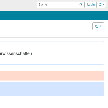
Suche
Hilf
Login
Suchen
Hilfe
urwissenschaften