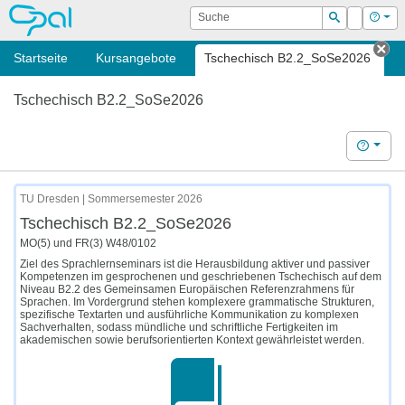
OPAL
Suche
Login
Hilf
Suchen
Startseite
Kursangebote
Tschechisch B2.2_SoSe2026
Tab
Tschechisch B2.2_SoSe2026
Hilfe
TU Dresden | Sommersemester 2026
Tschechisch B2.2_SoSe2026
MO(5) und FR(3) W48/0102
Ziel des Sprachlernseminars ist die Herausbildung aktiver und passiver
Kompetenzen im gesprochenen und geschriebenen Tschechisch auf dem
Niveau B2.2 des Gemeinsamen Europäischen Referenzrahmens für
Sprachen. Im Vordergrund stehen komplexere grammatische Strukturen,
spezifische Textarten und ausführliche Kommunikation zu komplexen
Sachverhalten, sodass mündliche und schriftliche Fertigkeiten im
akademischen sowie berufsorientierten Kontext gewährleistet werden.