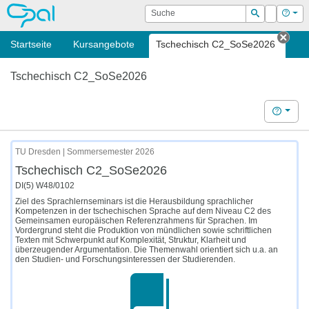
OPAL
Suche
Login
Hilf
Suchen
Startseite
Kursangebote
Tschechisch C2_SoSe2026
Tab 
Tschechisch C2_SoSe2026
Hilfe
TU Dresden | Sommersemester 2026
Tschechisch C2_SoSe2026
DI(5) W48/0102
Ziel des Sprachlernseminars ist die Herausbildung sprachlicher
Kompetenzen in der tschechischen Sprache auf dem Niveau C2 des
Gemeinsamen europäischen Referenzrahmens für Sprachen. Im
Vordergrund steht die Produktion von mündlichen sowie schriftlichen
Texten mit Schwerpunkt auf Komplexität, Struktur, Klarheit und
überzeugender Argumentation. Die Themenwahl orientiert sich u.a. an
den Studien- und Forschungsinteressen der Studierenden.