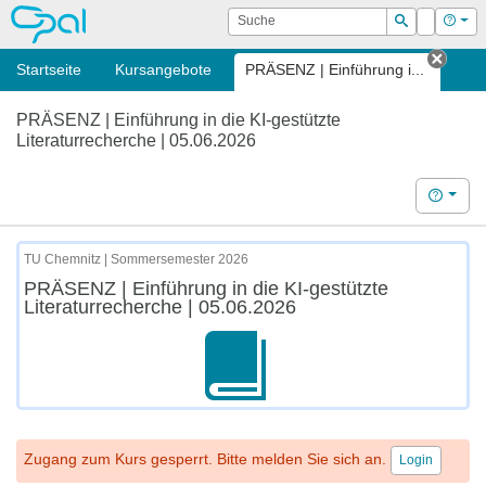
OPAL
Suche
Login
Hilf
Suchen
Startseite
Kursangebote
PRÄSENZ | Einführung i...
Tab s
PRÄSENZ | Einführung in die KI-gestützte
Literaturrecherche | 05.06.2026
Hilfe
TU Chemnitz | Sommersemester 2026
PRÄSENZ | Einführung in die KI-gestützte
Literaturrecherche | 05.06.2026
Zugang zum Kurs gesperrt. Bitte melden Sie sich an.
Login