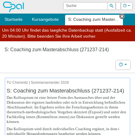
OPAL
Suche
Login
Hilf
Suchen
Startseite
Kursangebote
S: Coaching zum Master...
Tab s
Um 04:00 Uhr findet das taegliche Datenbackup statt (Ausfallzeit ca.
20 Minuten). Bitte beenden Sie Ihre Arbeit vorher.
S: Coaching zum Masterabschluss (271237-214)
Hilfe
TU Chemnitz | Sommersemester 2026
S: Coaching zum Masterabschluss (271237-214)
Das Kolloquium ist eine freiere Form des Austausches über und der
Diskussion der eigenen laufenden oder sich in Entwicklung befindlichen
Abschlussarbeit. Im Ergebnis sollen die Forschungsarbeiten in ihr
em
theoretisch-methodologischen Vorgehen skizziert (Exposé) und unter den
Fachkolleg:innen (Kommiliton:innen) zur Diskussion gestellt werden
können.
Das Kolloquium wird durch individuelles Coaching ergänzt, in dem i
ndividuelle Herausforderungen bearbeitet werden können.