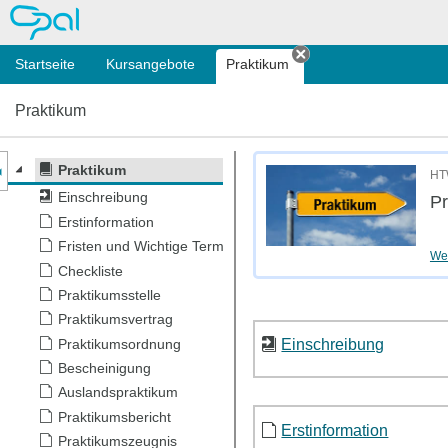
OPAL
Startseite
Kursangebote
Praktikum
Tab schließen
Praktikum
nzeige des Kursmenüs
Praktikum
HT
Einschreibung
Pr
Erstinformation
Fristen und Wichtige Termine
Wei
Checkliste
Praktikumsstelle
Praktikumsvertrag
Einschreibung
Praktikumsordnung
Bescheinigung
Auslandspraktikum
Praktikumsbericht
Erstinformation
Praktikumszeugnis