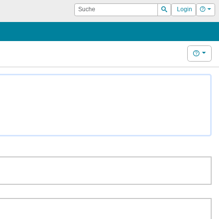
Suche
Hilf
Login
Suchen
Hilfe