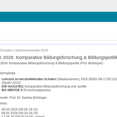
chließen
ik (Prof. Bohlinger)
 Dresden | Sommersemester 2026
 2026: Komparative Bildungsforschung & Bildungspolitik
2026: Komparative Bildungsforschung & Bildungspolitik (Prof. Bohlinger)
udiengänge:
Lehramt an berufsbildenden Schulen
(Staatsexamen), EGS-SEBS-SB-2 (SO 2023) 
(StudO 2023)
EW-VocEd M11
Komparative Bildungsforschung und -politik
MA-WBF/OE 9
(Forschungspraxis)
entin: Prof. Dr. Sandra Bohlinger
mine:
08.05.2025 (09:20-18:10)
09.05.2026 (09:20-18:10)
17.06.26 (09:00-15:00, online)