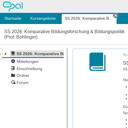
OPAL
Startseite
Kursangebote
SS 2026: Komparative B...
Tab s
SS 2026: Komparative Bildungsforschung & Bildungspolitik
(Prof. Bohlinger)
nzeige des Kursmenüs
SS 2026: Komparative Bildungsforschung & Bildungspolit
TU
Mitteilungen
SS
Einschreibung
SS 
Ordner
St
Forum
Doz
Ter