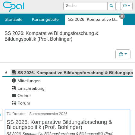
OPAL
Suche
Login
Hilf
Suchen
Startseite
Kursangebote
SS 2026: Komparative B...
Tab s
SS 2026: Komparative Bildungsforschung &
Bildungspolitik (Prof. Bohlinger)
Hilfe
SS 2026: Komparative Bildungsforschung & Bildungspolit
Mitteilungen
Einschreibung
Ordner
Forum
nzeige des Kursmenüs
TU Dresden | Sommersemester 2026
SS 2026: Komparative Bildungsforschung &
Bildungspolitik (Prof. Bohlinger)
SS 2026: Komparative Bildungsforschung & Bildungspolitik (Prof.