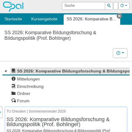
OPAL
Suche
Login
Hilf
Suchen
Startseite
Kursangebote
SS 2026: Komparative B...
Tab s
SS 2026: Komparative Bildungsforschung &
Bildungspolitik (Prof. Bohlinger)
Hilfe
SS 2026: Komparative Bildungsforschung & Bildungspolit
Mitteilungen
Einschreibung
Ordner
Forum
nzeige des Kursmenüs
TU Dresden | Sommersemester 2026
SS 2026: Komparative Bildungsforschung &
Bildungspolitik (Prof. Bohlinger)
SS 2026: Komparative Bildungsforschung & Bildungspolitik (Prof.