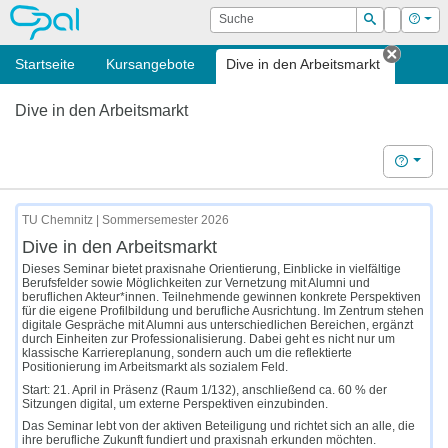
OPAL
Suche
Login
Hilf
Suchen
Startseite
Kursangebote
Dive in den Arbeitsmarkt
Tab sc
Dive in den Arbeitsmarkt
Hilfe
TU Chemnitz | Sommersemester 2026
Dive in den Arbeitsmarkt
Dieses Seminar bietet praxisnahe Orientierung, Einblicke in vielfältige
Berufsfelder sowie Möglichkeiten zur Vernetzung mit Alumni und
beruflichen Akteur*innen. Teilnehmende gewinnen konkrete Perspektiven
für die eigene Profilbildung und berufliche Ausrichtung. Im Zentrum stehen
digitale Gespräche mit Alumni aus unterschiedlichen Bereichen, ergänzt
durch Einheiten zur Professionalisierung. Dabei geht es nicht nur um
klassische Karriereplanung, sondern auch um die reflektierte
Positionierung im Arbeitsmarkt als sozialem Feld.
Start: 21. April in Präsenz (Raum 1/132), anschließend ca. 60 % der
Sitzungen digital, um externe Perspektiven einzubinden.
Das Seminar lebt von der aktiven Beteiligung und richtet sich an alle, die
ihre berufliche Zukunft fundiert und praxisnah erkunden möchten.