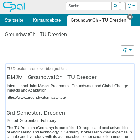
OPAL
Suche
Login
Hilf
Suchen
Startseite
Kursangebote
GroundwatCh - TU Dresden
Tab
GroundwatCh - TU Dresden
Hilfe
TU Dresden | semesterübergreifend
EMJM - GroundwatCh - TU Dresden
International Joint Master Programme Groundwater and Global Change –
Impacts and Adaptation
https://www.groundwatermaster.eu/
3rd Semester:
Dresden
Period:
September- February
The
TU Dresden
(Germany) is one of the 10 largest and best universities
of engineering and technology in Germany. It offers renowned expertise in
climate and hydrology with its well-matched combination of engineering,