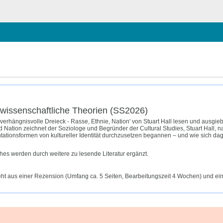
ließen
urwissenschaftliche Theorien (SS2026)
hängnisvolle Dreieck - Rasse, Ethnie, Nation' von Stuart Hall lesen und ausgiebi
 Nation zeichnet der Soziologe und Begründer der Cultural Studies, Stuart Hall, 
tionsformen von kultureller Identität durchzusetzen begannen – und wie sich dag
es werden durch weitere zu lesende Literatur ergänzt.
eht aus einer Rezension (Umfang ca. 5 Seiten, Bearbeitungszeit 4 Wochen) und e