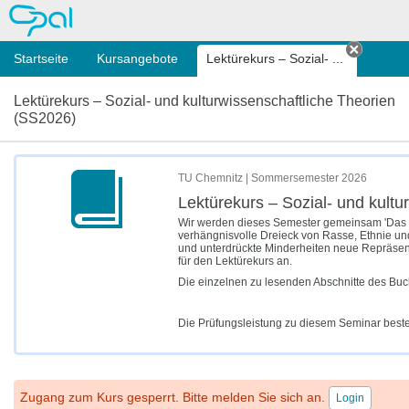
OPAL
Startseite
Kursangebote
Lektürekurs – Sozial- ...
Tab sch
Lektürekurs – Sozial- und kulturwissenschaftliche Theorien
(SS2026)
TU Chemnitz | Sommersemester 2026
Lektürekurs – Sozial- und kult
Wir werden dieses Semester gemeinsam 'Das ver
verhängnisvolle Dreieck von Rasse, Ethnie und
und unterdrückte Minderheiten neue Repräsenta
für den Lektürekurs an.
Die einzelnen zu lesenden Abschnitte des Buch
Die Prüfungsleistung zu diesem Seminar best
Zugang zum Kurs gesperrt. Bitte melden Sie sich an.
Login