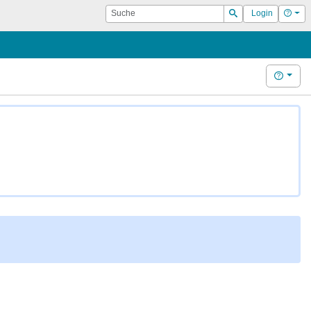
Suche
Hilf
Login
Suchen
Hilfe