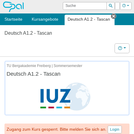
OPAL
Suche
Login
Hilf
Suchen
Startseite
Kursangebote
Deutsch A1.2 - Tascan
Tab schl
Deutsch A1.2 - Tascan
Hilfe
TU Bergakademie Freiberg | Sommersemester
Deutsch A1.2 - Tascan
Zugang zum Kurs gesperrt. Bitte melden Sie sich an.
Login