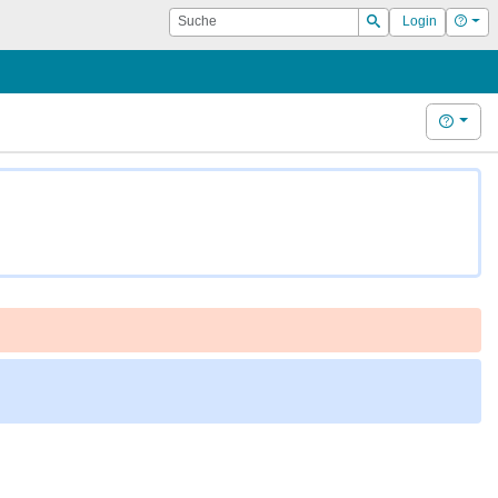
Suche
Hilf
Login
Suchen
Hilfe