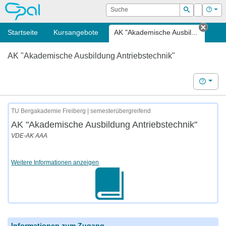
OPAL
Suche
Login
Hilf
Suchen
Startseite
Kursangebote
AK "Akademische Ausbil...
Tab s
AK "Akademische Ausbildung Antriebstechnik"
Hilfe
TU Bergakademie Freiberg | semesterübergreifend
AK "Akademische Ausbildung Antriebstechnik"
VDE-AK AAA
Weitere Informationen anzeigen
Informationen zum Zugang