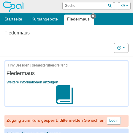
OPAL
Suche
Login
Hilf
Suchen
Startseite
Kursangebote
Fledermaus
Tab schließen
Fledermaus
Hilfe
HTW Dresden | semesterübergreifend
Fledermaus
Weitere Informationen anzeigen
Zugang zum Kurs gesperrt. Bitte melden Sie sich an.
Login