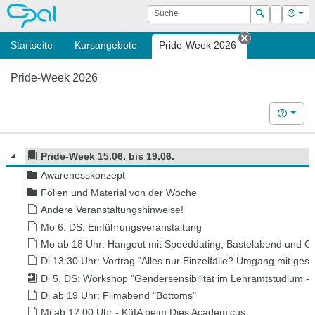
OPAL
Suche
Login
Hilf
Suchen
Startseite
Kursangebote
Pride-Week 2026
Tab schließ
Pride-Week 2026
Hilfe
Pride-Week 15.06. bis 19.06.
Awarenesskonzept
Folien und Material von der Woche
Andere Veranstaltungshinweise!
Mo 6. DS: Einführungsveranstaltung
Mo ab 18 Uhr: Hangout mit Speeddating, Bastelabend und C
Di 13:30 Uhr: Vortrag "Alles nur Einzelfälle? Umgang mit gesc
Di 5. DS: Workshop "Gendersensibilität im Lehramtstudium - 
Di ab 19 Uhr: Filmabend "Bottoms"
Mi ab 12:00 Uhr - KüfA beim Dies Academicus