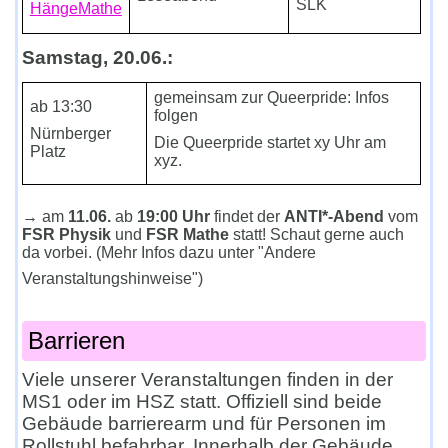
SLK
HängeMathe
Samstag, 20.06.:
gemeinsam zur Queerpride: Infos
ab 13:30
folgen
Nürnberger
Die Queerpride startet xy Uhr am
Platz
xyz.
→ am
11.06.
ab
19:00 Uhr
findet der
ANTI*-Abend
vom
FSR Physik
und
FSR Mathe
statt! Schaut gerne auch
da vorbei. (Mehr Infos dazu unter "Andere
Veranstaltungshinweise")
Barrieren
Viele unserer Veranstaltungen finden in der
MS1 oder im HSZ statt. Offiziell sind beide
Gebäude barrierearm und für Personen im
Rollstuhl befahrbar. Innerhalb der Gebäude