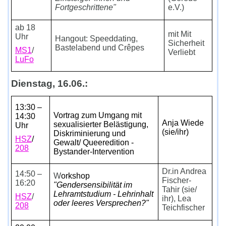
Fortgeschrittene"
e.V.)
ab 18
mit Mit
Uhr
Hangout: Speeddating,
Sicherheit
Bastelabend und Crêpes
MS1
/
Verliebt
LuFo
Dienstag, 16.06.:
13:30 –
Vortrag zum Umgang mit
14:30
Anja Wiede
sexualisierter Belästigung,
Uhr
(sie/ihr)
Diskriminierung und
HSZ
/
Gewalt/ Queeredition -
208
Bystander-Intervention
Dr.in Andrea
14:50 –
W
orkshop
Fischer-
16:20
"Gendersensibilität im
Tahir (sie/
Lehramtstudium - Lehrinhalt
HSZ
/
ihr), Lea
oder leeres Versprechen?"
208
Teichfischer