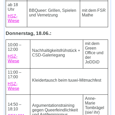
ab 18
Uhr
BBQueer: Grillen, Spielen
mit dem FSR
und Vernetzung
Mathe
HSZ-
Wiese
Donnerstag, 18.06.:
mit dem
10:00 –
Green
12:00
Nachhaltigkeitsfrühstück +
Office und
CSD-Galeriegang
HSZ-
der
Wiese
JoDDiD
11:00 –
17:00
Kleidertausch beim tuuwi-Mitmachfest
HSZ-
Wiese
Anne-
Marie
14:50 –
Argumentationstraining
Tombrägel
18:10
gegen Queerfeindlichkeit
(sie/ ihr)
und Antifeminismus