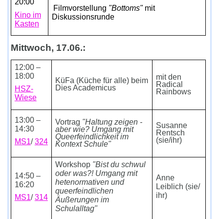
20:00
Filmvorstellung
"Bottoms"
mit
Kino im
Diskussionsrunde
Kasten
Mittwoch, 17.06.:
12:00 –
18:00
mit den
KüFa (Küche für alle) beim
Radical
Dies Academicus
HSZ-
Rainbows
Wiese
13:00 –
Vortrag
"
Haltung zeigen -
Susanne
14:30
aber wie? Umgang mit
Rentsch
Queerfeindlichkeit im
(sie/ihr)
MS1
/
324
Kontext Schule"
Workshop
"
Bist du schwul
oder was?! Umgang mit
14:50 –
Anne
hetenormativen und
16:20
Leiblich (sie/
queerfeindlichen
ihr)
MS1
/
314
Äußerungen im
Schulalltag
"