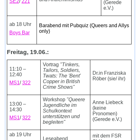
SE2
/
221
(Gerede
e.V.)
ab 18 Uhr
Barabend mit Pubquiz (Queers and Allys
only)
Boys Bar
Freitag, 19.06.:
Vortrag
"
Tinkers,
11:10 –
Tailors, Soldiers,
Dr.in Franziska
12:40
Twats: The 'Bent'
Röber (sie/ ihr)
Copper in British
MS1
/
322
Crime Shows
"
Workshop
"Queere
Anne Liebeck
13:00 –
Jugendliche im
(keine
14:30
Schulkontext
Pronomen)
unterstützen und
MS1
/
322
(Gerede e.V.)
begleiten"
ab 19 Uhr
mit dem FSR
Leseabend