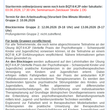
Starttermin online/präsenz wenn noch kein BQT-II-KJP oder fakultativ:
03.06.2026, 17:30 Uhr, Seminarraum Zwickauer Straße 1.OG
Termin für den Arbeitsauftrag (Vorarbeit One-Minute-Wonder)
Gruppe 2: 10.06.2026
Blocktermine Gruppe 2: 12.06.2026 (9-18 Uhr) und 13.06.2026 (9-17
Uhr)
Prüfungstermin Gruppe 2: nicht zutreffend.
Für beide Gruppen verpflichtend:
Für alle Teilnehmende, die noch keine abgeschlossene Teilnahme an der
Übung BQT-II-KJP (Vertiefte Praxis der Psychotherapie – Schwerpunkt
Kinder und Jugendliche) vorweisen können, ist die Teilnahme an einem
BQT-III_KJP Einführungskurs verpflichtend. Nähere Informationen gehen
Ihnen gesondert zu.
An den Blocktagen
werden aufbauend auf den Lehrinhalten der Übung
BQT-II-KJP
(Vertiefte Praxis der Psychotherapie – Schwerpunkt Kinder und
Jugendliche)
praktische Kompetenzen in der psychotherapeutischen
Versorgung von Kindern und Jugendlichen erlernt. Dabei
erfolgen mittels Fallvignetten aus der Praxis der ambulanten KJP
Falldiskussionen zu verschiedenen Therapieszenarien. Es werden den
Studierenden typische psychiatrische Störungsbilder des Kindes- und
Jugendalters, das Treffen allgemeiner und differenzieller
Indikationsentscheidungen, die Durchführung einer individualisierten
Therapieplanung auf Grundlage ätiologischen Grundlagenwissens sowie
die Entwicklung eines psychotherapeutischen Behandlungsverlaufs
mittels kind-, jugend- und familienzentrierter Techniken vermittelt.
Ergänzend zur Fallarbeit wird in therapeutischen Modellarbeiten und
Rollenspielen die praktische Umsetzung der therapeutischen
Beziehungsgestaltung/ Gesprächsführung mit Kindern, Jugendlichen und