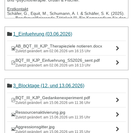
und -psychotherapie. Urban & Fischer.
Erstkontakt
Schäfer, G., Equit, M., Schumann, A. I. & Schäfer, S. K. (2025).
Berufsqualifizierende Tätigkeit III. Ein Kompendium für den
Masterstudiengang Klinische Psychologie und
Psychotherapie (Teil 1). Göttingen: Hogrefe
1_Einfuehrung (03.06.2026)
Diagnostik, Klassifikation und Indikationsstellung
In-Albon, T. & Lohoff, J. (2023). Diagnostik und Klassifikation.
In: J. Asbrand & J. Schmitz (Hrsg). Lehrbuch Klinische
AB_BQT_III_KJP_Therapieziele notieren.docx
Kinder- und Jugendlichenpsychologie und Psychotherapie
Zuletzt geändert: am 02.06.2026 um 16:15 Uhr
(S: 36-53). Stuttgart: Kohlhammer
Knappe, S., Hoyer, J., & Wittchen, H.-U. (2021). Diagnostische
BQT_III_KJP_Einfuehrung_SS2026_sent.pdf
Prozesse in der Klinischen Psychologie und
Zuletzt geändert: am 02.06.2026 um 16:13 Uhr
Psychotherapie. In:
J. Hoyer & S. Knappe (Eds.), Klinische
Psychologie und Psychotherapie (3. Akt. und vollst.
überarb. Aufl) (S. 519-556). Heidelberg: Springer
Teismann, T., Thoma, P., Taubner, S., Wannemüller, A. & von
Sydow, K. (2024). Klinische Psychologie und
3_Blocktage (12. und 13.06.2026)
Psychotherapie. Ein verfahrensübergreifendes Lehrbuch
(Teil III: Diagnostik und angewandte Psychotherapie).
BQT_III_KJP_Gedankenexperiment.pdf
Göttingen: Hogrefe
Remschmidt, H., Schmidt, M., Poustka, F. (2020) (Hsg.).
Zuletzt geändert: am 15.06.2026 um 11:36 Uhr
Multiaxiales Klassifikationsschema für psychische
Störungen des Kindes- und Jugendalters
. Mit einem
Ressourcenaktivierung.jpg
synoptischen Vergleich von ICD-10 und DSM-5. Göttingen.
Zuletzt geändert: am 15.06.2026 um 11:35 Uhr
Hogrefe
Aggressionsgitter.jpg
Rahmenbedingungen
Zuletzt geändert: am 15.06.2026 um 11:35 Uhr