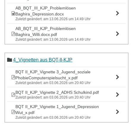
Ufer, T. & Laas, A. (2023). Ethische und gesetzliche
Grundlagen in der klinisch-psychologischen Arbeit mit
AB_BQT_III_KJP_Problemlösen
Kindern und Jugendlichen. In: In: J. Asbrand & J. Schmitz
(Hrsg). Lehrbuch Klinische Kinder- und
Baghira_Depression.docx
Jugendlichenpsychologie und Psychotherapie (S: 579-595).
Zuletzt geändert: am 13.06.2026 um 14:49 Uhr
Stuttgart: Kohlhammer
Schneider, S. (2021). Psychotherapie mit Kindern und
AB_BQT_III_KJP_Problemlösen
Jugendlichen: Bedarf, Behandlungsleitlinien und
Baghira_Willi.docx.pdf
Besonderheiten. In W. Rief, E. Schramm & B. Strauß
Zuletzt geändert: am 13.06.2026 um 14:49 Uhr
(Hrsg.):
Psychotherapie. Ein kompetenzorientiertes
Lehrbuch
. 403-424. Urban & Fischer
Gesprächsführung, Beziehungsgestaltung, Ziel- und
Motivationsklärung
4_Vignetten aus BQT-II-KJP
Keller, S. (1999): Motivation zur Verhaltensänderung. Das
Transtheoretische Modell in Forschung und Praxis.
Lambertus, Freiburg
BQT II_KJP_Vignette 3_Jugend_soziale
Prochaska, J.; di Clemente, C. (1986): Toward a
PhobieComputerspielsucht_x.pdf
comprehensive model of change. In: Miller, W.; Heather, N.
Zuletzt geändert: am 03.06.2026 um 20:40 Uhr
(Hrsg.): Treating addictive behaviors. Process of change
(S.3-27). Wiley, New York
BQT II_KJP_Vignette 2_ADHS Schulkind.pdf
Lucker, J. & Nadler, S. (1997): Processing the Experience -
Zuletzt geändert: am 03.06.2026 um 20:40 Uhr
Strategies to Enhance and Generalize Learning.
Montecito: Kentall/Hunt.
BQT II_KJP_Vignette 1_Jugend_Depression
Locke, E.; Latham, G. (2002): Building a Practically Useful
Theory of Goal Setting and Task Motivation. In: American
Wut_x.pdf
Psychologist, University of Toronto
Zuletzt geändert: am 03.06.2026 um 20:40 Uhr
Sachse, R. (2016). Psychologische Grunderkenntnisse für
Psychotherapie (S. 89-93), Psychotherapie: Praxis,
https://doi.org/10.1007/978-3-662-67062-0_16