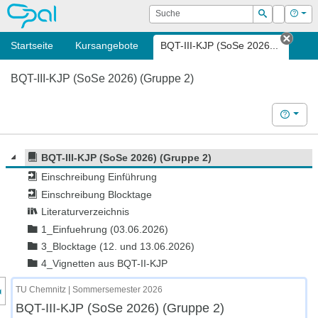
OPAL
Suche
Login
Hilf
Suchen
Startseite
Kursangebote
BQT-III-KJP (SoSe 2026...
Tab s
BQT-III-KJP (SoSe 2026) (Gruppe 2)
Hilfe
BQT-III-KJP (SoSe 2026) (Gruppe 2)
Einschreibung Einführung
Einschreibung Blocktage
Literaturverzeichnis
1_Einfuehrung (03.06.2026)
3_Blocktage (12. und 13.06.2026)
4_Vignetten aus BQT-II-KJP
nzeige des Kursmenüs
TU Chemnitz | Sommersemester 2026
BQT-III-KJP (SoSe 2026) (Gruppe 2)