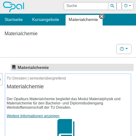
OPAL
Suche
Login
Hilf
Suchen
Startseite
Kursangebote
Materialchemie
Tab schließen
Materialchemie
Hilfe
Materialchemie
nzeige des Kursmenüs
TU Dresden | semesterübergreifend
Materialchemie
Der Opalkurs Materialchemie begleitet das Modul Materialphysik und
Materialchemie für den Bachelor- und Diplomstiudiengang
Werkstoffwissenschaft der TU Dresden.
Weitere Informationen anzeigen