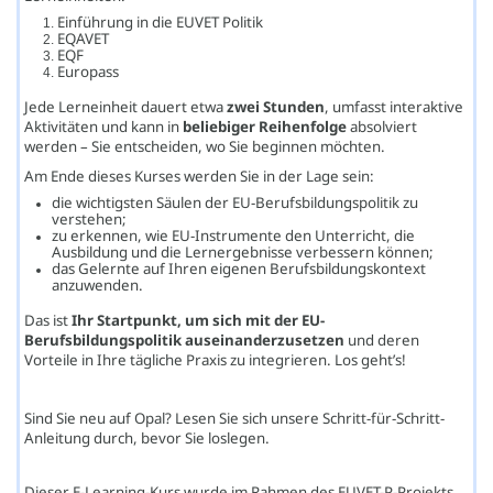
Einführung in die EUVET Politik
EQAVET
EQF
Europass
Jede Lerneinheit dauert etwa
zwei Stunden
, umfasst interaktive
Aktivitäten und kann in
beliebiger Reihenfolge
absolviert
werden – Sie entscheiden, wo Sie beginnen möchten.
Am Ende dieses Kurses werden Sie in der Lage sein:
die wichtigsten Säulen der EU-Berufsbildungspolitik zu
verstehen;
zu erkennen, wie EU-Instrumente den Unterricht, die
Ausbildung und die Lernergebnisse verbessern können;
das Gelernte auf Ihren eigenen Berufsbildungskontext
anzuwenden.
Das ist
Ihr Startpunkt, um sich mit der EU-
Berufsbildungspolitik auseinanderzusetzen
und deren
Vorteile in Ihre tägliche Praxis zu integrieren. Los geht’s!
Sind Sie neu auf Opal? Lesen Sie sich unsere Schritt-für-Schritt-
Anleitung durch, bevor Sie loslegen.
Dieser E-Learning-Kurs wurde im Rahmen des EUVET-P-Projekts