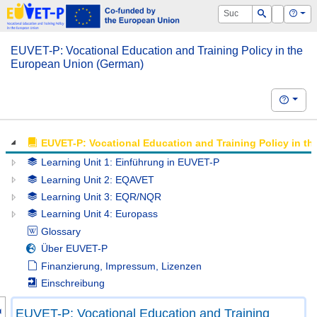
OPAL
Suche
Login
Hilf
Suchen
EUVET-P: Vocational Education and Training Policy in the
European Union (German)
Hilfe
EUVET-P: Vocational Education and Training Policy in t
Learning Unit 1: Einführung in EUVET-P
Learning Unit 2: EQAVET
Learning Unit 3: EQR/NQR
Learning Unit 4: Europass
Glossary
Über EUVET-P
Finanzierung, Impressum, Lizenzen
Einschreibung
nzeige des Kursmenüs
EUVET-P: Vocational Education and Training