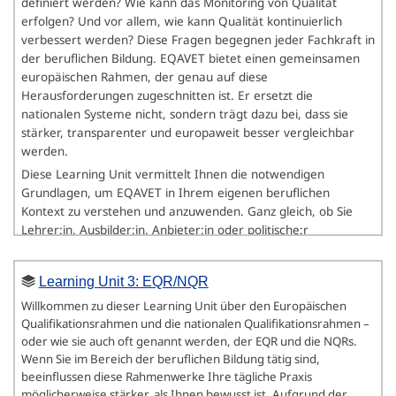
definiert werden? Wie kann das Monitoring von Qualität
erfolgen? Und vor allem, wie kann Qualität kontinuierlich
verbessert werden? Diese Fragen begegnen jeder Fachkraft in
der beruflichen Bildung. EQAVET bietet einen gemeinsamen
europäischen Rahmen, der genau auf diese
Diese Learning Unit umfasst drei Hauptthemen:
Herausforderungen zugeschnitten ist. Er ersetzt die
nationalen Systeme nicht, sondern trägt dazu bei, dass sie
1.
Der Zusammenhang zwischen EUVET und
stärker, transparenter und europaweit besser vergleichbar
europäischen Werten
: Sie lernen die Kernideen
werden.
europäischer Berufsbildungspolitik kennen,
erkennen, wie diese mit den europäischen Werten
Diese Learning Unit vermittelt Ihnen die notwendigen
zusammenhängen, und verstehen, wie sich die
Grundlagen, um EQAVET in Ihrem eigenen beruflichen
Berufsbildungspolitik in die übergeordneten
Kontext zu verstehen und anzuwenden. Ganz gleich, ob Sie
europäischen Strategien eingliedert.
Lehrer:in, Ausbilder:in, Anbieter:in oder politische:r
2.
Instrumente europäischer Berufsbildungspolitik
:
Entscheidungsträger:in sind – Sie werden erfahren, wie
Sie lernen, diese „Werkzeuge“ zu identifizieren und
Qualitätssicherung zu einem praktischen und kontinuierlichen
darüber nachzudenken, inwiefern sie für Ihren
Learning Unit 3: EQR/NQR
Prozess werden kann.
eigenen beruflichen Kontext relevant sein könnten.
Willkommen zu dieser Learning Unit über den Europäischen
Zudem lernen Sie die Schlüsselideen und -prinzipien
Lernziele
Qualifikationsrahmen und die nationalen Qualifikationsrahmen –
zu erläutern, welche die Grundlage europäischer
oder wie sie auch oft genannt werden, der EQR und die NQRs.
Nach Abschluss dieser Learning Unit sind Sie in der Lage:
Berufsbildungspolitik bilden.
Wenn Sie im Bereich der beruflichen Bildung tätig sind,
den Zweck des EQAVET Bezugsrahmen und seine Rolle bei
3.
Typen und Vorteile von EUVET (Instrumenten)
: Sie
beeinflussen diese Rahmenwerke Ihre tägliche Praxis
der Qualitätsverbesserung in der beruflichen Bildung zu
lernen Mechanismen kennen, wie durch
möglicherweise stärker, als Ihnen bewusst ist. Aufgrund der