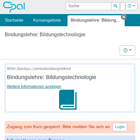
OPAL
Suche
Login
Hilf
Suchen
Startseite
Kursangebote
Bindungslehre: Bildung...
Tab sc
Bindungslehre: Bildungstechnologie
Hilfe
WSH Zwickau | semesterübergreifend
Bindungslehre: Bildungstechnologie
Weitere Informationen anzeigen
Zugang zum Kurs gesperrt. Bitte melden Sie sich an.
Login