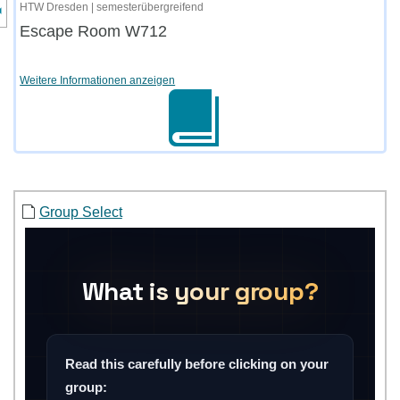
nzeige des Kursmenüs
HTW Dresden | semesterübergreifend
Escape Room W712
Weitere Informationen anzeigen
Group Select