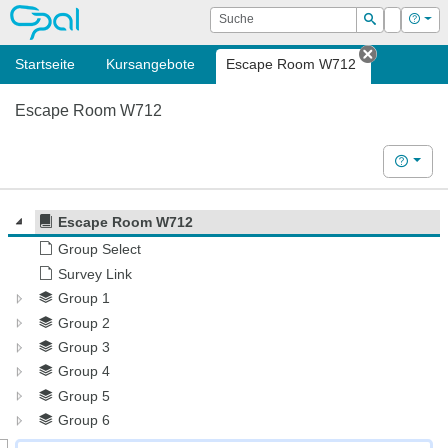
OPAL
Suche
Login
Hilf
Suchen
Startseite
Kursangebote
Escape Room W712
Tab schli
Escape Room W712
Hilfe
Escape Room W712
Group Select
Survey Link
Group 1
Group 2
Group 3
Group 4
Group 5
Group 6