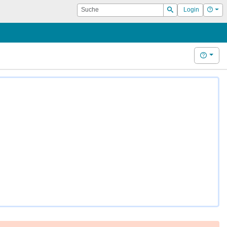
Suche
Hilf
Login
Suchen
Hilfe