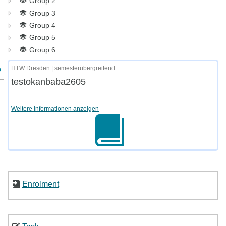
Group 2
Group 3
Group 4
Group 5
Group 6
nzeige des Kursmenüs
HTW Dresden | semesterübergreifend
testokanbaba2605
Admin Page
Weitere Informationen anzeigen
Enrolment