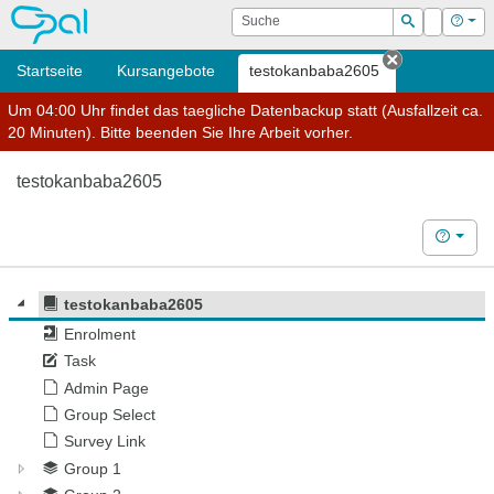
OPAL
Suche
Login
Hilf
Suchen
Startseite
Kursangebote
testokanbaba2605
Tab schlie
Um 04:00 Uhr findet das taegliche Datenbackup statt (Ausfallzeit ca.
20 Minuten). Bitte beenden Sie Ihre Arbeit vorher.
testokanbaba2605
Hilfe
testokanbaba2605
Enrolment
Task
Admin Page
Group Select
Survey Link
Group 1