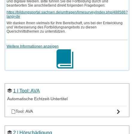
und digitale Medien. Bitte führen Sie die Fortbildung durch und
beantworten Sie anschließend direkt folgenden Fragebogen:
https://bildungsportal.sachsen.de/umfragen/limesurvey/index.php/488586?
lang=de
Wir danken Ihnen vielmals für Ihre Bereitschaft, uns bei der Entwicklung
und Verbesserung des Fortbildungsangebots zu diesen
Querschnittsthemen zu unterstützen.
Weitere Informationen anzeigen
1 | Tool: AVA
Automatische Echtzeit-Untertitel
Tool: AVA
2 | Hörschädigung