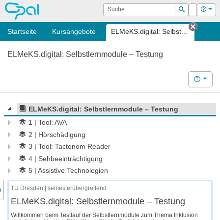
OPAL
Suche
Login
Hilf
Suchen
Startseite
Kursangebote
ELMeKS.digital: Selbst...
Tab sc
ELMeKS.digital: Selbstlernmodule – Testung
Hilfe
ELMeKS.digital: Selbstlernmodule – Testung
1 | Tool: AVA
2 | Hörschädigung
3 | Tool: Tactonom Reader
4 | Sehbeeinträchtigung
5 | Assistive Technologien
nzeige des Kursmenüs
TU Dresden | semesterübergreifend
ELMeKS.digital: Selbstlernmodule – Testung
Willkommen beim Testlauf der Selbstlernmodule zum Thema Inklusion