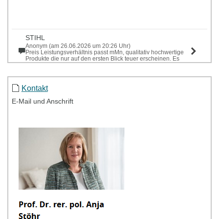
STIHL
Anonym (am 26.06.2026 um 20:26 Uhr)
Preis Leistungsverhältnis passt mMn, qualitativ hochwertige
Produkte die nur auf den ersten Blick teuer erscheinen. Es
stimmt der Service nach dem Kau...
Kawasaki
Kontakt
Anonym (am 26.06.2026 um 20:05 Uhr)
Gutes Preis-Leistungsverhältnis der Marke, sehr bekannt,
E-Mail und Anschrift
gutes Design (z.B grüne Kawasaki Ninja, Technisch gut
ausgebaut (ABS, Traktionskontrolle etc)
Maritim
Anja Stöhr (am 26.06.2026 um 11:17 Uhr)
"Termine. Träume. Maritim." Verlässliche Qualität und
umfassender Service an erstklassigen Standorten.
Harley-Davidson
Anja Stöhr (am 26.06.2026 um 11:13 Uhr)
Harley-Davidson: Der Mythos von Freiheit & Rebellion
Harley-Davidson besitzt eine der stärksten und loyalsten
Marken-Communities der Welt.
Walt Disney
Anja Stöhr (am 26.06.2026 um 11:11 Uhr)
Walt Disney: Disney ist der Inbegriff einer Markenwelt, die