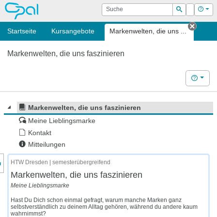
OPAL
Suche
Login
Hilf
Suchen
Startseite
Kursangebote
Markenwelten, die uns ...
Tab sc
Markenwelten, die uns faszinieren
Hilfe
Markenwelten, die uns faszinieren
Meine Lieblingsmarke
Kontakt
Mitteilungen
nzeige des Kursmenüs
HTW Dresden | semesterübergreifend
Markenwelten, die uns faszinieren
Meine Lieblingsmarke
Hast Du Dich schon einmal gefragt, warum manche Marken ganz
selbstverständlich zu deinem Alltag gehören, während du andere kaum
wahrnimmst?