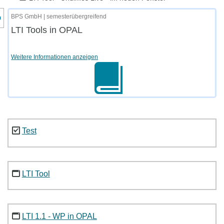
nzeige des Kursmenüs
BPS GmbH | semesterübergreifend
LTI Tools in OPAL
Weitere Informationen anzeigen
Test
LTI Tool
LTI 1.1 - WP in OPAL