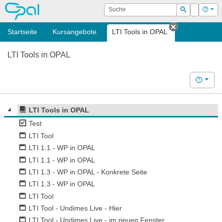
OPAL
Suche
Login
Hilf
Suchen
Startseite
Kursangebote
LTI Tools in OPAL
Tab schließ
LTI Tools in OPAL
Hilfe
LTI Tools in OPAL
Test
LTI Tool
LTI 1.1 - WP in OPAL
LTI 1.1 - WP in OPAL
LTI 1.3 - WP in OPAL - Konkrete Seite
LTI 1.3 - WP in OPAL
LTI Tool
LTI Tool - Undimes Live - Hier
LTI Tool - Undimes Live - im neuen Fenster