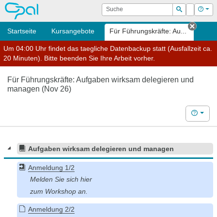
OPAL
Suche
Login
Hilf
Suchen
Startseite
Kursangebote
Für Führungskräfte: Au...
Tab sc
Um 04:00 Uhr findet das taegliche Datenbackup statt (Ausfallzeit ca.
20 Minuten). Bitte beenden Sie Ihre Arbeit vorher.
Für Führungskräfte: Aufgaben wirksam delegieren und
managen (Nov 26)
Hilfe
Aufgaben wirksam delegieren und managen
Anmeldung 1/2
Anmeldung 2/2