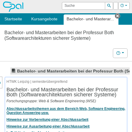
OPAL
Suche
Login
Hilf
Suchen
Startseite
Kursangebote
Bachelor- und Masterar...
Tab s
Bachelor- und Masterarbeiten bei der Professur Both
(Softwarearchitekturen sicherer Systeme)
Hilfe
Bachelor- und Masterarbeiten bei der Professur Both (So
nzeige des Kursmenüs
HTWK Leipzig | semesterübergreifend
Bachelor- und Masterarbeiten bei der Professur
Both (Softwarearchitekturen sicherer Systeme)
Forschungsgruppe: Web & Software Engineering (WSE)
Abschlussarbeitsthemen aus dem Bereich Web, Software Engineering,
Question Answering usw.
Hinweise zur Vorbereitung einer Abschlussarbeit
Hinweise zur Ausarbeitung einer Abschlussarbeit