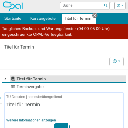
OPAL
Suche
Login
Hilf
Suchen
Startseite
Kursangebote
Titel für Termin
Tab schließen
Taegliches Backup- und Wartungsfenster (04:00-05:00 Uhr):
eingeschraenkte OPAL-Verfuegbarkeit.
Titel für Termin
Hilfe
Titel für Termin
Terminvergabe
nzeige des Kursmenüs
TU Dresden | semesterübergreifend
Titel für Termin
Weitere Informationen anzeigen