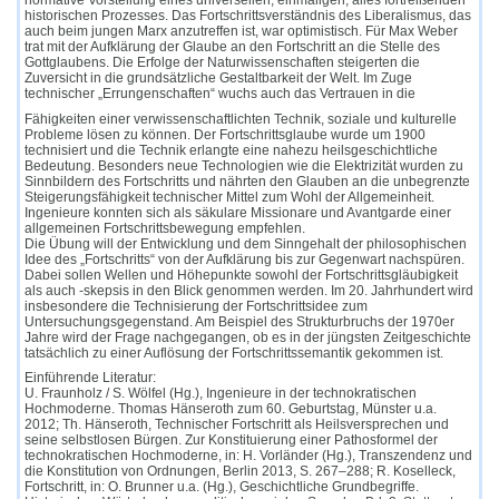
normative Vorstellung eines universellen, einmaligen, alles fortreißenden
historischen Prozesses. Das Fortschrittsverständnis des Liberalismus, das
auch beim jungen Marx anzutreffen ist, war optimistisch. Für Max Weber
trat mit der Aufklärung der Glaube an den Fortschritt an die Stelle des
Gottglaubens. Die Erfolge der Naturwissenschaften steigerten die
Zuversicht in die grundsätzliche Gestaltbarkeit der Welt. Im Zuge
technischer „Errungenschaften“ wuchs auch das Vertrauen in die
Fähigkeiten einer verwissenschaftlichten Technik, soziale und kulturelle
Probleme lösen zu können. Der Fortschrittsglaube wurde um 1900
technisiert und die Technik erlangte eine nahezu heilsgeschichtliche
Bedeutung. Besonders neue Technologien wie die Elektrizität wurden zu
Sinnbildern des Fortschritts und nährten den Glauben an die unbegrenzte
Steigerungsfähigkeit technischer Mittel zum Wohl der Allgemeinheit.
Ingenieure konnten sich als säkulare Missionare und Avantgarde einer
allgemeinen Fortschrittsbewegung empfehlen.
Die Übung will der Entwicklung und dem Sinngehalt der philosophischen
Idee des „Fortschritts“ von der Aufklärung bis zur Gegenwart nachspüren.
Dabei sollen Wellen und Höhepunkte sowohl der Fortschrittsgläubigkeit
als auch -skepsis in den Blick genommen werden. Im 20. Jahrhundert wird
insbesondere die Technisierung der Fortschrittsidee zum
Untersuchungsgegenstand. Am Beispiel des Strukturbruchs der 1970er
Jahre wird der Frage nachgegangen, ob es in der jüngsten Zeitgeschichte
tatsächlich zu einer Auflösung der Fortschrittssemantik gekommen ist.
Einführende Literatur:
U. Fraunholz / S. Wölfel (Hg.), Ingenieure in der technokratischen
Hochmoderne. Thomas Hänseroth zum 60. Geburtstag, Münster u.a.
2012; Th. Hänseroth, Technischer Fortschritt als Heilsversprechen und
seine selbstlosen Bürgen. Zur Konstituierung einer Pathosformel der
technokratischen Hochmoderne, in: H. Vorländer (Hg.), Transzendenz und
die Konstitution von Ordnungen, Berlin 2013, S. 267–288; R. Koselleck,
Fortschritt, in: O. Brunner u.a. (Hg.), Geschichtliche Grundbegriffe.