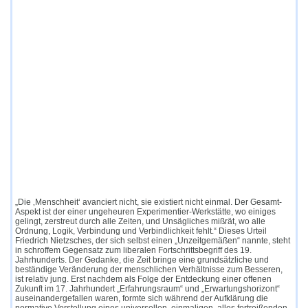
„Die ‚Menschheit‘ avanciert nicht, sie existiert nicht einmal. Der Gesamt-
Aspekt ist der einer ungeheuren Experimentier-Werkstätte, wo einiges
gelingt, zerstreut durch alle Zeiten, und Unsägliches mißrät, wo alle
Ordnung, Logik, Verbindung und Verbindlichkeit fehlt.“ Dieses Urteil
Friedrich Nietzsches, der sich selbst einen „Unzeitgemäßen“ nannte, steht
in schroffem Gegensatz zum liberalen Fortschrittsbegriff des 19.
Jahrhunderts. Der Gedanke, die Zeit bringe eine grundsätzliche und
beständige Veränderung der menschlichen Verhältnisse zum Besseren,
ist relativ jung. Erst nachdem als Folge der Entdeckung einer offenen
Zukunft im 17. Jahrhundert „Erfahrungsraum“ und „Erwartungshorizont“
auseinandergefallen waren, formte sich während der Aufklärung die