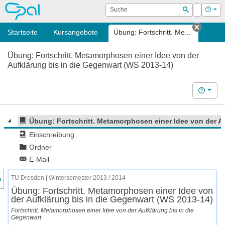
OPAL
Suche
Login
Hilf
Suchen
Startseite
Kursangebote
Übung: Fortschritt. Me...
Tab sc
Übung: Fortschritt. Metamorphosen einer Idee von der
Aufklärung bis in die Gegenwart (WS 2013-14)
Hilfe
Übung: Fortschritt. Metamorphosen einer Idee von der A
Einschreibung
Ordner
E-Mail
nzeige des Kursmenüs
TU Dresden | Wintersemester 2013 / 2014
Übung: Fortschritt. Metamorphosen einer Idee von
der Aufklärung bis in die Gegenwart (WS 2013-14)
Fortschritt. Metamorphosen einer Idee von der Aufklärung bis in die
Gegenwart