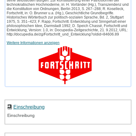
seine selbstlosen Bürgen. Zur Konstituierung einer Pathosformel der
technokratischen Hochmoderne, in: H. Vorländer (Hg.), Transzendenz und
die Konstitution von Ordnungen, Berlin 2013, S. 267–288; R. Koselleck,
Fortschritt, in: O. Brunner u.a. (Hg.), Geschichtliche Grundbegriffe.
Historisches Wörterbuch zur politisch-sozialen Sprache, Bd. 2, Stuttgart
1975, S. 351–423; F. Rapp, Fortschritt. Entwicklung und Sinngehalt einer
philosophischen Idee, Darmstadt 1992; D. Speich Chassé, Fortschritt und
Entwicklung, Version: 1.0, in: Docupedia-Zeitgeschichte, 21. 9.2012, URL:
http://docupedia.de/zg/Fortschritt_und_Entwicklung?oldid=84606.89
Weitere Informationen anzeigen
Einschreibung
Einschreibung