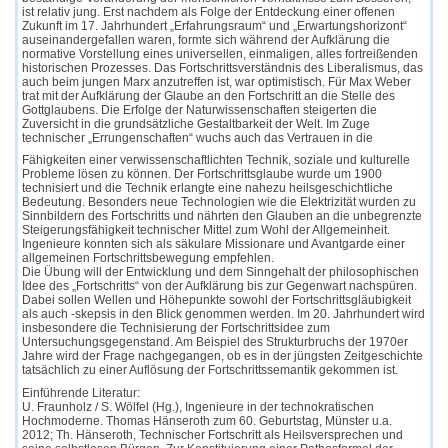
ist relativ jung. Erst nachdem als Folge der Entdeckung einer offenen
Zukunft im 17. Jahrhundert „Erfahrungsraum“ und „Erwartungshorizont“
auseinandergefallen waren, formte sich während der Aufklärung die
normative Vorstellung eines universellen, einmaligen, alles fortreißenden
historischen Prozesses. Das Fortschrittsverständnis des Liberalismus, das
auch beim jungen Marx anzutreffen ist, war optimistisch. Für Max Weber
trat mit der Aufklärung der Glaube an den Fortschritt an die Stelle des
Gottglaubens. Die Erfolge der Naturwissenschaften steigerten die
Zuversicht in die grundsätzliche Gestaltbarkeit der Welt. Im Zuge
technischer „Errungenschaften“ wuchs auch das Vertrauen in die
Fähigkeiten einer verwissenschaftlichten Technik, soziale und kulturelle
Probleme lösen zu können. Der Fortschrittsglaube wurde um 1900
technisiert und die Technik erlangte eine nahezu heilsgeschichtliche
Bedeutung. Besonders neue Technologien wie die Elektrizität wurden zu
Sinnbildern des Fortschritts und nährten den Glauben an die unbegrenzte
Steigerungsfähigkeit technischer Mittel zum Wohl der Allgemeinheit.
Ingenieure konnten sich als säkulare Missionare und Avantgarde einer
allgemeinen Fortschrittsbewegung empfehlen.
Die Übung will der Entwicklung und dem Sinngehalt der philosophischen
Idee des „Fortschritts“ von der Aufklärung bis zur Gegenwart nachspüren.
Dabei sollen Wellen und Höhepunkte sowohl der Fortschrittsgläubigkeit
als auch -skepsis in den Blick genommen werden. Im 20. Jahrhundert wird
insbesondere die Technisierung der Fortschrittsidee zum
Untersuchungsgegenstand. Am Beispiel des Strukturbruchs der 1970er
Jahre wird der Frage nachgegangen, ob es in der jüngsten Zeitgeschichte
tatsächlich zu einer Auflösung der Fortschrittssemantik gekommen ist.
Einführende Literatur:
U. Fraunholz / S. Wölfel (Hg.), Ingenieure in der technokratischen
Hochmoderne. Thomas Hänseroth zum 60. Geburtstag, Münster u.a.
2012; Th. Hänseroth, Technischer Fortschritt als Heilsversprechen und