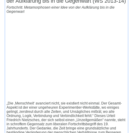
der Aufklärung bis in die Gegenwart (WS 2013-14)
Fortschritt. Metamorphosen einer Idee von der Aufklärung bis in die
Gegenwart
„Die ‚Menschheit‘ avanciert nicht, sie existiert nicht einmal. Der Gesamt-
Aspekt ist der einer ungeheuren Experimentier-Werkstätte, wo einiges
gelingt, zerstreut durch alle Zeiten, und Unsägliches mißrät, wo alle
Ordnung, Logik, Verbindung und Verbindlichkeit fehlt.“ Dieses Urteil
Friedrich Nietzsches, der sich selbst einen „Unzeitgemäßen“ nannte, steht
in schroffem Gegensatz zum liberalen Fortschrittsbegriff des 19.
Jahrhunderts. Der Gedanke, die Zeit bringe eine grundsätzliche und
beständige Veränderung der menschlichen Verhältnisse zum Besseren,