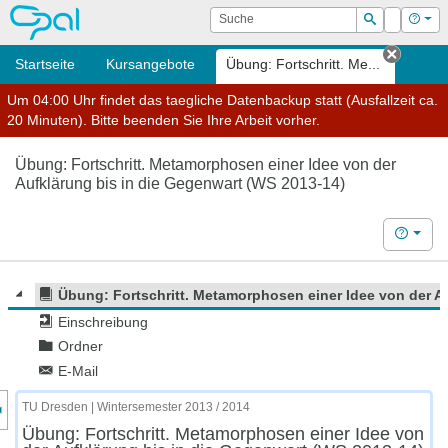
OPAL
Suche
Login
Hilf
Suchen
Startseite
Kursangebote
Übung: Fortschritt. Me...
Tab sc
Um 04:00 Uhr findet das taegliche Datenbackup statt (Ausfallzeit ca.
20 Minuten). Bitte beenden Sie Ihre Arbeit vorher.
Übung: Fortschritt. Metamorphosen einer Idee von der
Aufklärung bis in die Gegenwart (WS 2013-14)
Hilfe
Übung: Fortschritt. Metamorphosen einer Idee von der A
Einschreibung
Ordner
E-Mail
nzeige des Kursmenüs
TU Dresden | Wintersemester 2013 / 2014
Übung: Fortschritt. Metamorphosen einer Idee von