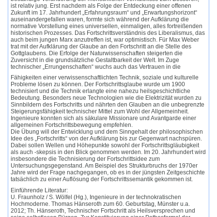
ist relativ jung. Erst nachdem als Folge der Entdeckung einer offenen
Zukunft im 17. Jahrhundert „Erfahrungsraum“ und „Erwartungshorizont“
auseinandergefallen waren, formte sich während der Aufklärung die
normative Vorstellung eines universellen, einmaligen, alles fortreißenden
historischen Prozesses. Das Fortschrittsverständnis des Liberalismus, das
auch beim jungen Marx anzutreffen ist, war optimistisch. Für Max Weber
trat mit der Aufklärung der Glaube an den Fortschritt an die Stelle des
Gottglaubens. Die Erfolge der Naturwissenschaften steigerten die
Zuversicht in die grundsätzliche Gestaltbarkeit der Welt. Im Zuge
technischer „Errungenschaften“ wuchs auch das Vertrauen in die
Fähigkeiten einer verwissenschaftlichten Technik, soziale und kulturelle
Probleme lösen zu können. Der Fortschrittsglaube wurde um 1900
technisiert und die Technik erlangte eine nahezu heilsgeschichtliche
Bedeutung. Besonders neue Technologien wie die Elektrizität wurden zu
Sinnbildern des Fortschritts und nährten den Glauben an die unbegrenzte
Steigerungsfähigkeit technischer Mittel zum Wohl der Allgemeinheit.
Ingenieure konnten sich als säkulare Missionare und Avantgarde einer
allgemeinen Fortschrittsbewegung empfehlen.
Die Übung will der Entwicklung und dem Sinngehalt der philosophischen
Idee des „Fortschritts“ von der Aufklärung bis zur Gegenwart nachspüren.
Dabei sollen Wellen und Höhepunkte sowohl der Fortschrittsgläubigkeit
als auch -skepsis in den Blick genommen werden. Im 20. Jahrhundert wird
insbesondere die Technisierung der Fortschrittsidee zum
Untersuchungsgegenstand. Am Beispiel des Strukturbruchs der 1970er
Jahre wird der Frage nachgegangen, ob es in der jüngsten Zeitgeschichte
tatsächlich zu einer Auflösung der Fortschrittssemantik gekommen ist.
Einführende Literatur:
U. Fraunholz / S. Wölfel (Hg.), Ingenieure in der technokratischen
Hochmoderne. Thomas Hänseroth zum 60. Geburtstag, Münster u.a.
2012; Th. Hänseroth, Technischer Fortschritt als Heilsversprechen und