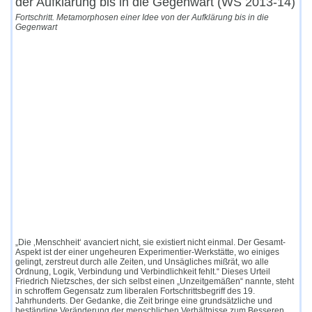
der Aufklärung bis in die Gegenwart (WS 2013-14)
Fortschritt. Metamorphosen einer Idee von der Aufklärung bis in die
Gegenwart
„Die ‚Menschheit‘ avanciert nicht, sie existiert nicht einmal. Der Gesamt-
Aspekt ist der einer ungeheuren Experimentier-Werkstätte, wo einiges
gelingt, zerstreut durch alle Zeiten, und Unsägliches mißrät, wo alle
Ordnung, Logik, Verbindung und Verbindlichkeit fehlt.“ Dieses Urteil
Friedrich Nietzsches, der sich selbst einen „Unzeitgemäßen“ nannte, steht
in schroffem Gegensatz zum liberalen Fortschrittsbegriff des 19.
Jahrhunderts. Der Gedanke, die Zeit bringe eine grundsätzliche und
beständige Veränderung der menschlichen Verhältnisse zum Besseren,