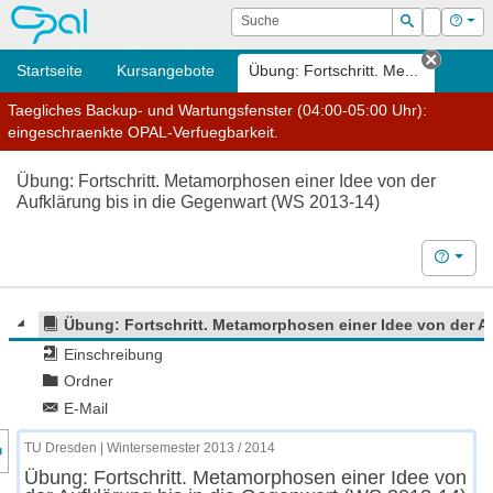
OPAL
Suche
Login
Hilf
Suchen
Startseite
Kursangebote
Übung: Fortschritt. Me...
Tab sc
Taegliches Backup- und Wartungsfenster (04:00-05:00 Uhr):
eingeschraenkte OPAL-Verfuegbarkeit.
Übung: Fortschritt. Metamorphosen einer Idee von der
Aufklärung bis in die Gegenwart (WS 2013-14)
Hilfe
Übung: Fortschritt. Metamorphosen einer Idee von der A
Einschreibung
Ordner
E-Mail
nzeige des Kursmenüs
TU Dresden | Wintersemester 2013 / 2014
Übung: Fortschritt. Metamorphosen einer Idee von