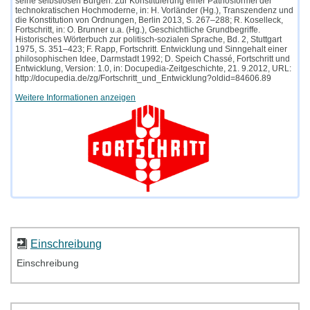
seine selbstlosen Bürgen. Zur Konstituierung einer Pathosformel der
technokratischen Hochmoderne, in: H. Vorländer (Hg.), Transzendenz und
die Konstitution von Ordnungen, Berlin 2013, S. 267–288; R. Koselleck,
Fortschritt, in: O. Brunner u.a. (Hg.), Geschichtliche Grundbegriffe.
Historisches Wörterbuch zur politisch-sozialen Sprache, Bd. 2, Stuttgart
1975, S. 351–423; F. Rapp, Fortschritt. Entwicklung und Sinngehalt einer
philosophischen Idee, Darmstadt 1992; D. Speich Chassé, Fortschritt und
Entwicklung, Version: 1.0, in: Docupedia-Zeitgeschichte, 21. 9.2012, URL:
http://docupedia.de/zg/Fortschritt_und_Entwicklung?oldid=84606.89
Weitere Informationen anzeigen
Einschreibung
Einschreibung