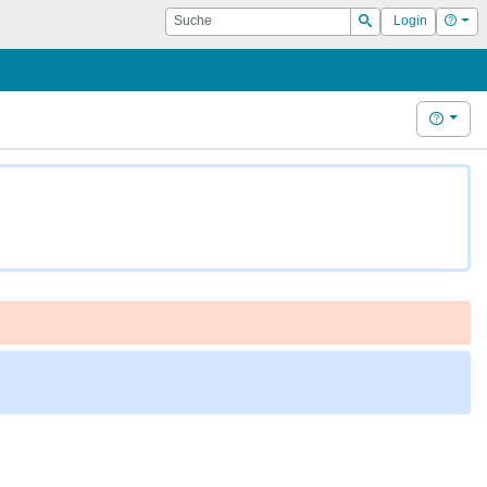
Suche
Hilf
Login
Suchen
Hilfe