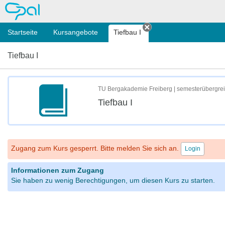
OPAL
Startseite
Kursangebote
Tiefbau I
Tab schließen
Tiefbau I
TU Bergakademie Freiberg | semesterübergre
Tiefbau I
Zugang zum Kurs gesperrt. Bitte melden Sie sich an.
Login
Informationen zum Zugang
Sie haben zu wenig Berechtigungen, um diesen Kurs zu starten.