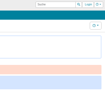
Suche
Hilf
Login
Suchen
Hilfe