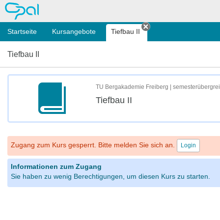
OPAL
Startseite
Kursangebote
Tiefbau II
Tab schließen
Tiefbau II
TU Bergakademie Freiberg | semesterübergre
Tiefbau II
Zugang zum Kurs gesperrt. Bitte melden Sie sich an.
Login
Informationen zum Zugang
Sie haben zu wenig Berechtigungen, um diesen Kurs zu starten.