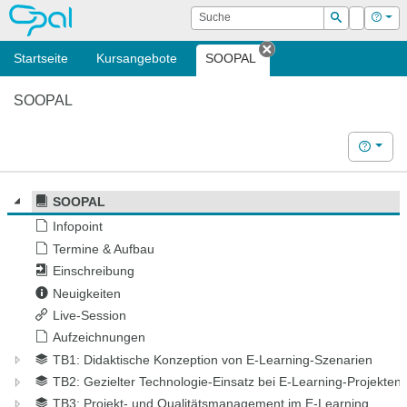
OPAL
Suche
Login
Hilf
Suchen
Startseite
Kursangebote
SOOPAL
Tab schließen
SOOPAL
Hilfe
SOOPAL
Infopoint
Termine & Aufbau
Einschreibung
Neuigkeiten
Live-Session
Aufzeichnungen
TB1: Didaktische Konzeption von E-Learning-Szenarien
TB2: Gezielter Technologie-Einsatz bei E-Learning-Projekten
TB3: Projekt- und Qualitätsmanagement im E-Learning