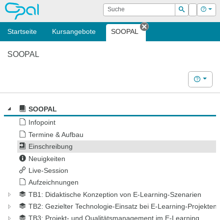
OPAL
Suche
Login
Hilf
Suchen
Startseite
Kursangebote
SOOPAL
Tab schließen
SOOPAL
Hilfe
SOOPAL
Infopoint
Termine & Aufbau
Einschreibung
Neuigkeiten
Live-Session
Aufzeichnungen
TB1: Didaktische Konzeption von E-Learning-Szenarien
TB2: Gezielter Technologie-Einsatz bei E-Learning-Projekten
TB3: Projekt- und Qualitätsmanagement im E-Learning