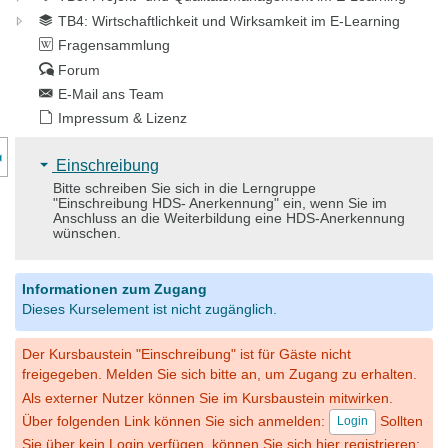
TB4: Wirtschaftlichkeit und Wirksamkeit im E-Learning
Fragensammlung
Forum
E-Mail ans Team
Impressum & Lizenz
nzeige des Kursmenüs
Einschreibung
Bitte schreiben Sie sich in die Lerngruppe
"Einschreibung HDS- Anerkennung" ein, wenn Sie im
Anschluss an die Weiterbildung eine HDS-Anerkennung
wünschen.
Informationen zum Zugang
Dieses Kurselement ist nicht zugänglich.
Der Kursbaustein "Einschreibung" ist für Gäste nicht
freigegeben. Melden Sie sich bitte an, um Zugang zu erhalten.
Als externer Nutzer können Sie im Kursbaustein mitwirken.
Über folgenden Link können Sie sich anmelden:
Sollten
Login
Sie über kein Login verfügen, können Sie sich hier registrieren: