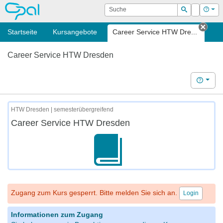
OPAL
Suche
Login
Hilf
Suchen
Startseite
Kursangebote
Career Service HTW Dre...
Tab 
Career Service HTW Dresden
Hilfe
HTW Dresden | semesterübergreifend
Career Service HTW Dresden
Zugang zum Kurs gesperrt. Bitte melden Sie sich an.
Login
Informationen zum Zugang