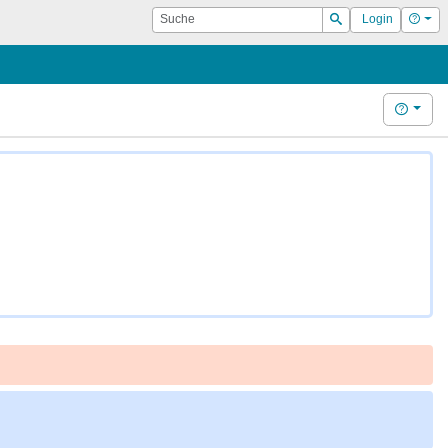
Suche
Hilf
Login
Suchen
Hilfe