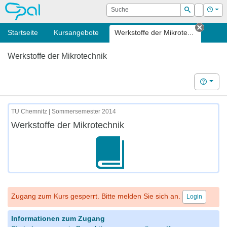
OPAL
Suche
Login
Hilf
Suchen
Startseite
Kursangebote
Werkstoffe der Mikrote...
Tab sc
Werkstoffe der Mikrotechnik
Hilfe
TU Chemnitz | Sommersemester 2014
Werkstoffe der Mikrotechnik
Zugang zum Kurs gesperrt. Bitte melden Sie sich an.
Login
Informationen zum Zugang