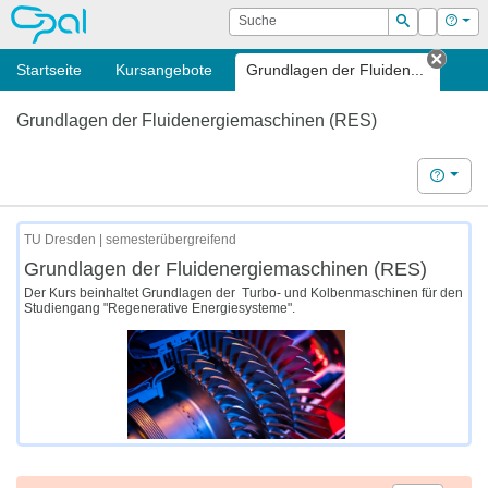
OPAL
Suche
Login
Hilf
Suchen
Startseite
Kursangebote
Grundlagen der Fluiden...
Tab s
Grundlagen der Fluidenergiemaschinen (RES)
Hilfe
TU Dresden | semesterübergreifend
Grundlagen der Fluidenergiemaschinen (RES)
Der Kurs beinhaltet Grundlagen der Turbo- und Kolbenmaschinen für den
Studiengang "Regenerative Energiesysteme".