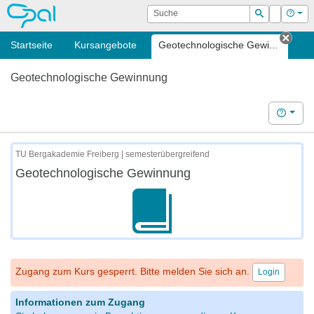
OPAL
Suche
Login
Hilf
Suchen
Startseite
Kursangebote
Geotechnologische Gewi...
Tab 
Geotechnologische Gewinnung
Hilfe
TU Bergakademie Freiberg | semesterübergreifend
Geotechnologische Gewinnung
Zugang zum Kurs gesperrt. Bitte melden Sie sich an.
Login
Informationen zum Zugang