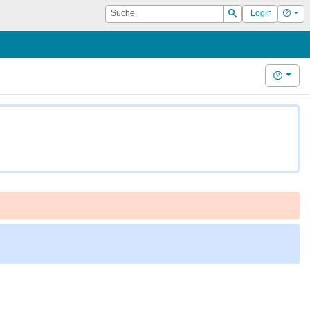
Suche
Hilf
Login
Suchen
Hilfe