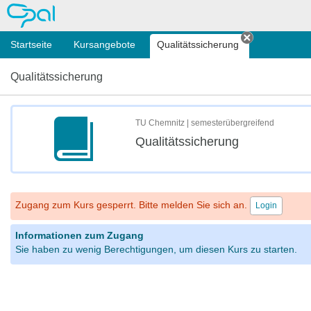
OPAL
Startseite
Kursangebote
Qualitätssicherung
Tab schlie
Qualitätssicherung
TU Chemnitz | semesterübergreifend
Qualitätssicherung
Zugang zum Kurs gesperrt. Bitte melden Sie sich an.
Login
Informationen zum Zugang
Sie haben zu wenig Berechtigungen, um diesen Kurs zu starten.