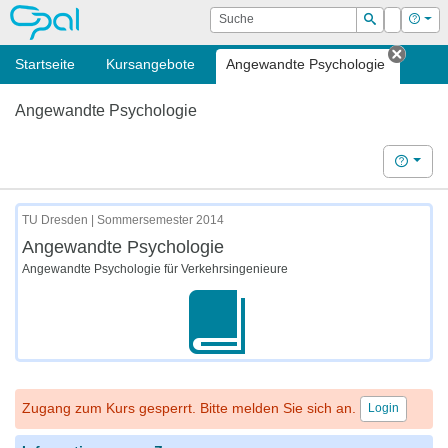
OPAL
Suche
Login
Hilf
Suchen
Startseite
Kursangebote
Angewandte Psychologie
Tab sc
Angewandte Psychologie
Hilfe
TU Dresden | Sommersemester 2014
Angewandte Psychologie
Angewandte Psychologie für Verkehrsingenieure
Zugang zum Kurs gesperrt. Bitte melden Sie sich an.
Login