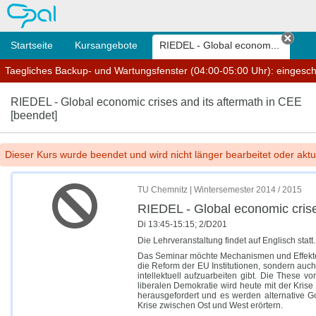
OPAL
Startseite
Kursangebote
RIEDEL - Global econom...
Tab 
Taegliches Backup- und Wartungsfenster (04:00-05:00 Uhr): eingesc
RIEDEL - Global economic crises and its aftermath in CEE
[beendet]
Dieser Kurs wurde beendet und wird nicht länger bearbeitet oder aktua
TU Chemnitz | Wintersemester 2014 / 2015
RIEDEL - Global economic crise
Di 13:45-15:15; 2/D201
Die Lehrveranstaltung findet auf Englisch statt.
Das Seminar möchte Mechanismen und Effekte de
die Reform der EU Institutionen, sondern auch
intellektuell aufzuarbeiten gibt. Die These 
liberalen Demokratie wird heute mit der Kri
herausgefordert und es werden alternative Go
Krise zwischen Ost und West erörtern.