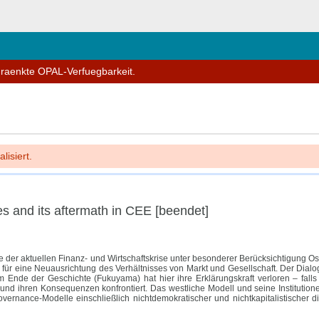
schließen
hraenkte OPAL-Verfuegbarkeit.
lisiert.
s and its aftermath in CEE [beendet]
r aktuellen Finanz- und Wirtschaftskrise unter besonderer Berücksichtigung Ostmi
 für eine Neuausrichtung des Verhältnisses von Markt und Gesellschaft. Der Dialog
vom Ende der Geschichte (Fukuyama) hat hier ihre Erklärungskraft verloren – fal
se und ihren Konsequenzen konfrontiert. Das westliche Modell und seine Institu
vernance-Modelle einschließlich nichtdemokratischer und nichtkapitalistischer 