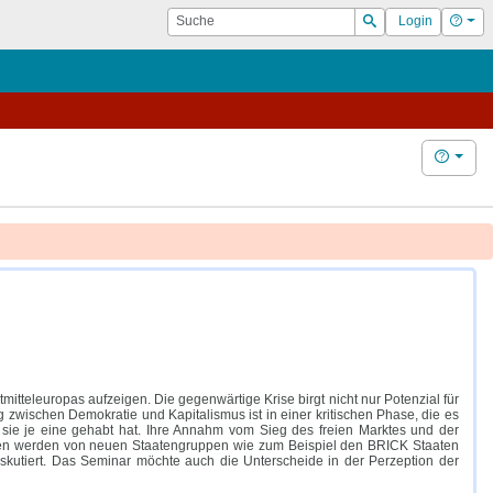
Suche
Hilf
Login
Suchen
Hilfe
tteleuropas aufzeigen. Die gegenwärtige Krise birgt nicht nur Potenzial für
 zwischen Demokratie und Kapitalismus ist in einer kritischen Phase, die es
ls sie je eine gehabt hat. Ihre Annahm vom Sieg des freien Marktes und der
tionen werden von neuen Staatengruppen wie zum Beispiel den BRICK Staaten
diskutiert. Das Seminar möchte auch die Unterscheide in der Perzeption der